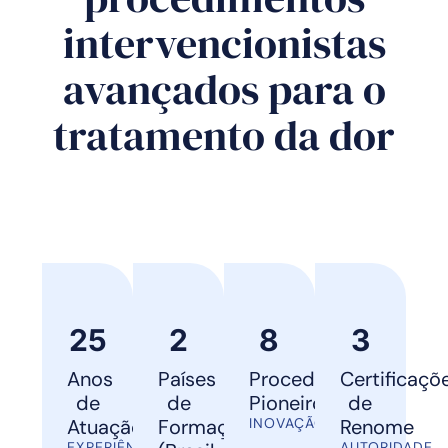
intervencionistas
avançados para o
tratamento da dor
25
2
8
3
Anos
Países
Procedimentos
Certificaçõ
de
de
Pioneiros
de
Atuação
Formação
INOVAÇÃO
Renome
EXPERIÊNCIA
AUTORIDADE