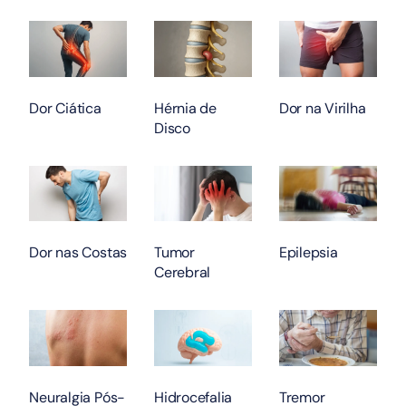
Dor Ciática
Hérnia de
Dor na Virilha
Disco
Dor nas Costas
Tumor
Epilepsia
Cerebral
Neuralgia Pós-
Hidrocefalia
Tremor