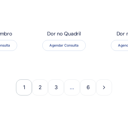
Ombro
Dor no Quadril
Dor 
nsulta
Agendar Consulta
Agend
1
2
3
…
6