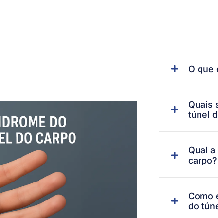
O que 
Quais 
túnel 
Qual a
carpo?
Como é
do tún