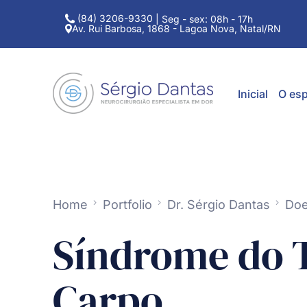
(84) 3206-9330
|
Seg - sex: 08h - 17h
Av. Rui Barbosa, 1868 - Lagoa Nova, Natal/RN
Inicial
O esp
Home
Portfolio
Dr. Sérgio Dantas
Doe
Síndrome do 
Carpo