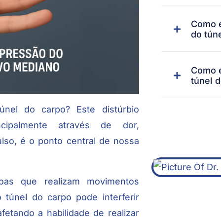
Como é
do tún
Como e
túnel 
únel do carpo? Este distúrbio
ncipalmente através de dor,
lso, é o ponto central de nossa
oas que realizam movimentos
 túnel do carpo pode interferir
afetando a habilidade de realizar