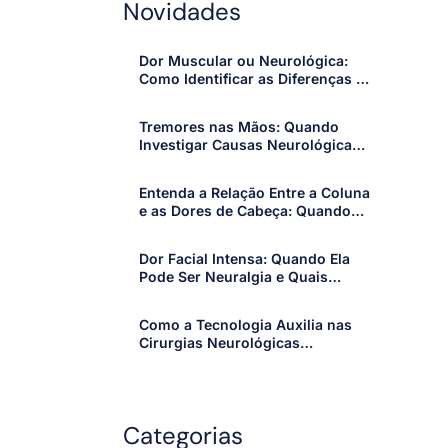
Novidades
Dor Muscular ou Neurológica:
Como Identificar as Diferenças e
Quando Procurar um
Especialista
Tremores nas Mãos: Quando
Investigar Causas Neurológicas
e Procurar um Especialista
Entenda a Relação Entre a Coluna
e as Dores de Cabeça: Quando
os Sintomas Merecem Atenção
Dor Facial Intensa: Quando Ela
Pode Ser Neuralgia e Quais
Sinais Merecem Atenção
Como a Tecnologia Auxilia nas
Cirurgias Neurológicas
Modernas: Avanços que Tornam
os Procedimentos Mais Precisos
e Seguros
Categorias