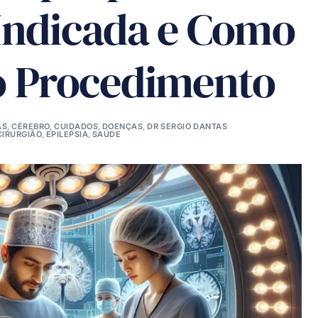
Indicada e Como
o Procedimento
AS
,
CÉREBRO
,
CUIDADOS
,
DOENÇAS
,
DR SERGIO DANTAS
IRURGIÃO
,
EPILEPSIA
,
SAÚDE