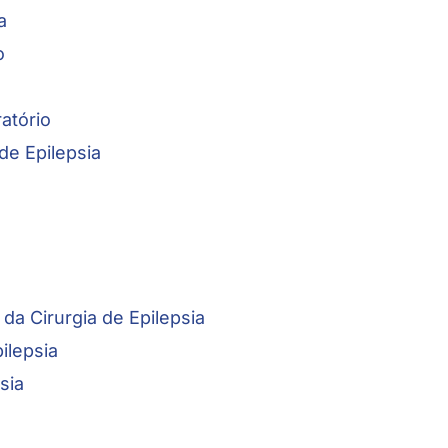
a
o
atório
de Epilepsia
da Cirurgia de Epilepsia
ilepsia
sia