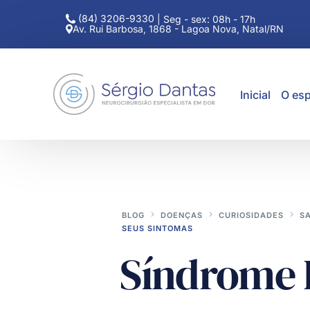
(84) 3206-9330
|
Seg - sex: 08h - 17h
Av. Rui Barbosa, 1868 - Lagoa Nova, Natal/RN
Inicial
O esp
BLOG
DOENÇAS
CURIOSIDADES
S
SEUS SINTOMAS
Síndrome