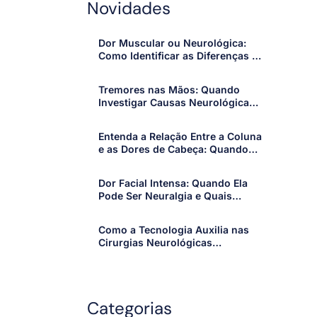
Novidades
Dor Muscular ou Neurológica:
Como Identificar as Diferenças e
Quando Procurar um
Especialista
Tremores nas Mãos: Quando
Investigar Causas Neurológicas
e Procurar um Especialista
Entenda a Relação Entre a Coluna
e as Dores de Cabeça: Quando
os Sintomas Merecem Atenção
Dor Facial Intensa: Quando Ela
Pode Ser Neuralgia e Quais
Sinais Merecem Atenção
Como a Tecnologia Auxilia nas
Cirurgias Neurológicas
Modernas: Avanços que Tornam
os Procedimentos Mais Precisos
e Seguros
Categorias