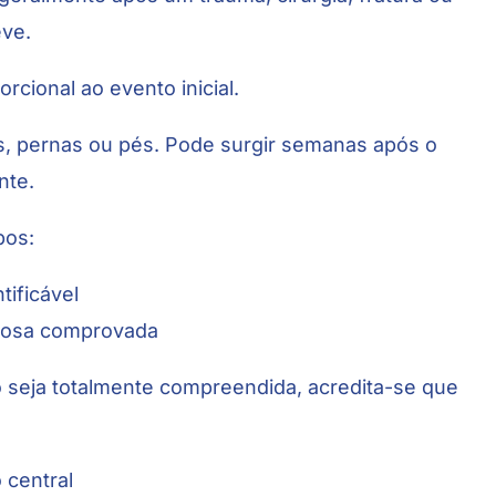
eve.
rcional ao evento inicial.
s, pernas ou pés. Pode surgir semanas após o
nte.
pos:
tificável
rvosa comprovada
 seja totalmente compreendida, acredita-se que
 central