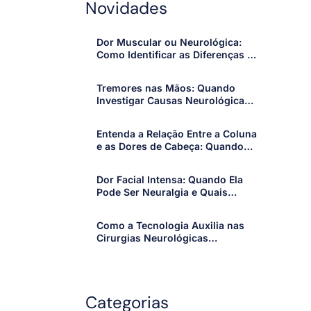
Novidades
Dor Muscular ou Neurológica:
Como Identificar as Diferenças e
Quando Procurar um
Especialista
Tremores nas Mãos: Quando
Investigar Causas Neurológicas
e Procurar um Especialista
Entenda a Relação Entre a Coluna
e as Dores de Cabeça: Quando
os Sintomas Merecem Atenção
Dor Facial Intensa: Quando Ela
Pode Ser Neuralgia e Quais
Sinais Merecem Atenção
Como a Tecnologia Auxilia nas
Cirurgias Neurológicas
Modernas: Avanços que Tornam
os Procedimentos Mais Precisos
e Seguros
Categorias