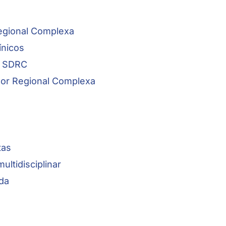
egional Complexa
ínicos
a SDRC
or Regional Complexa
tas
ltidisciplinar
ida