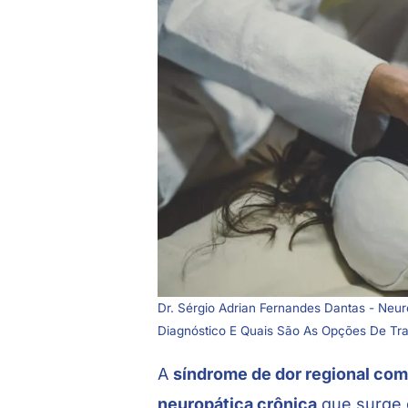
Dr. Sérgio Adrian Fernandes Dantas - Neu
Diagnóstico E Quais São As Opções De Tr
A
síndrome de dor regional co
neuropática crônica
que surge g