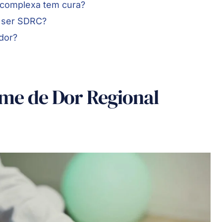
 complexa tem cura?
e ser SDRC?
 dor?
ome de Dor Regional