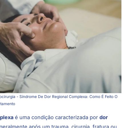
rocirurgia - Síndrome De Dor Regional Complexa: Como É Feito O
atamento
mplexa
é uma condição caracterizada por
dor
eralmente após um trauma, cirurgia, fratura ou