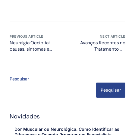
PREVIOUS ARTICLE
NEXT ARTICLE
Neuralgia Occipital:
Avanços Recentes no
causas, sintomas e
Tratamento do
tratamentos para dores
Alzheimer: O Que a
na região da cabeça e
Ciência Está Revelando
pescoço
Sobre o Futuro da
Doença
Pesquisar
Pesquisar
Novidades
Dor Muscular ou Neurológica: Como Identificar as
Diferenças e Quando Procurar um Especialista