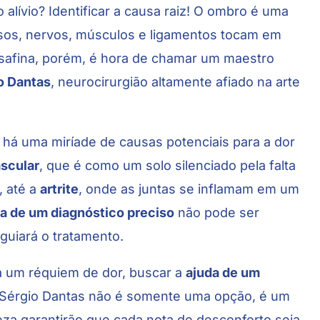
 alívio? Identificar a causa raiz! O ombro é uma
ssos, nervos, músculos e ligamentos tocam em
safina, porém, é hora de chamar um maestro
io Dantas
, neurocirurgião altamente afiado na arte
 há uma miríade de causas potenciais para a dor
scular
, que é como um solo silenciado pela falta
, até a
artrite
, onde as juntas se inflamam em um
a de um diagnóstico preciso
não pode ser
 guiará o tratamento.
a um réquiem de dor, buscar a
ajuda de um
Sérgio Dantas não é somente uma opção, é um
za garantirão que cada nota de desconforto seja