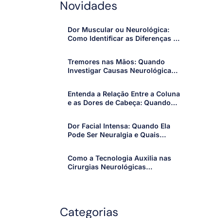
Novidades
Dor Muscular ou Neurológica:
Como Identificar as Diferenças e
Quando Procurar um
Especialista
Tremores nas Mãos: Quando
Investigar Causas Neurológicas
e Procurar um Especialista
Entenda a Relação Entre a Coluna
e as Dores de Cabeça: Quando
os Sintomas Merecem Atenção
Dor Facial Intensa: Quando Ela
Pode Ser Neuralgia e Quais
Sinais Merecem Atenção
Como a Tecnologia Auxilia nas
Cirurgias Neurológicas
Modernas: Avanços que Tornam
os Procedimentos Mais Precisos
e Seguros
Categorias