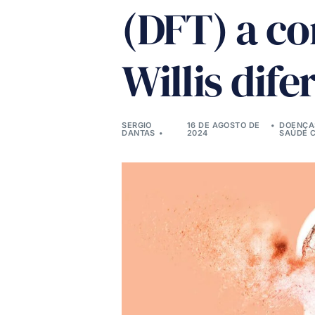
(DFT) a co
Willis dif
SERGIO
16 DE AGOSTO DE
DOENÇA
DANTAS
2024
SAÚDE C