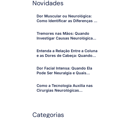
Novidades
Dor Muscular ou Neurológica:
Como Identificar as Diferenças e
Quando Procurar um
Especialista
Tremores nas Mãos: Quando
Investigar Causas Neurológicas
e Procurar um Especialista
Entenda a Relação Entre a Coluna
e as Dores de Cabeça: Quando
os Sintomas Merecem Atenção
Dor Facial Intensa: Quando Ela
Pode Ser Neuralgia e Quais
Sinais Merecem Atenção
Como a Tecnologia Auxilia nas
Cirurgias Neurológicas
Modernas: Avanços que Tornam
os Procedimentos Mais Precisos
e Seguros
Categorias