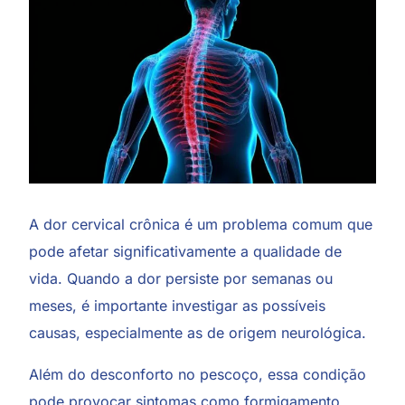
A dor cervical crônica é um problema comum que
pode afetar significativamente a qualidade de
vida. Quando a dor persiste por semanas ou
meses, é importante investigar as possíveis
causas, especialmente as de origem neurológica.
Além do desconforto no pescoço, essa condição
pode provocar sintomas como formigamento,