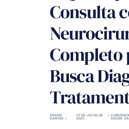
Consulta 
Neurocirur
Completo
Busca Diag
Tratament
SERGIO
23 DE JULHO DE
CURIOSID
DANTAS
2025
SAÚDE
,
SA