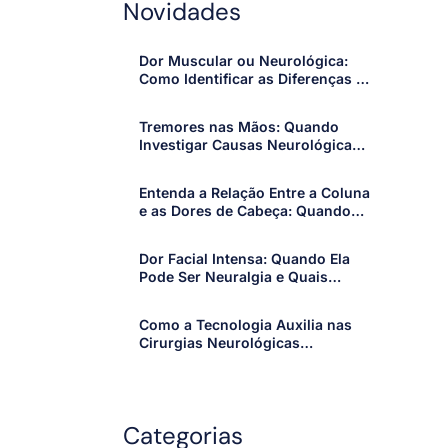
Novidades
Dor Muscular ou Neurológica:
Como Identificar as Diferenças e
Quando Procurar um
Especialista
Tremores nas Mãos: Quando
Investigar Causas Neurológicas
e Procurar um Especialista
Entenda a Relação Entre a Coluna
e as Dores de Cabeça: Quando
os Sintomas Merecem Atenção
Dor Facial Intensa: Quando Ela
Pode Ser Neuralgia e Quais
Sinais Merecem Atenção
Como a Tecnologia Auxilia nas
Cirurgias Neurológicas
Modernas: Avanços que Tornam
os Procedimentos Mais Precisos
e Seguros
Categorias