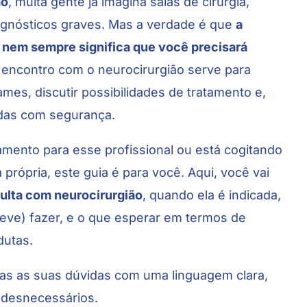
ão
, muita gente já imagina salas de cirurgia,
gnósticos graves. Mas a verdade é que
a
 nem sempre significa que você precisará
o encontro com o neurocirurgião serve para
ames, discutir possibilidades de tratamento e,
idas com segurança.
ento para esse profissional ou está cogitando
própria, este guia é para você. Aqui, você vai
ulta com neurocirurgião
, quando ela é indicada,
eve) fazer, e o que esperar em termos de
dutas.
odas as suas dúvidas com uma linguagem clara,
 desnecessários.