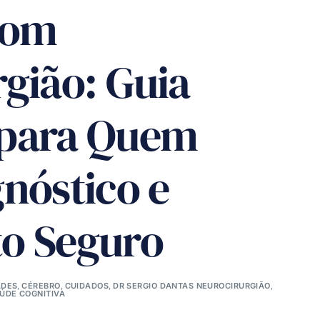
com
gião: Guia
 para Quem
nóstico e
o Seguro
ADES
,
CÉREBRO
,
CUIDADOS
,
DR SERGIO DANTAS NEUROCIRURGIÃO
,
ÚDE COGNITIVA