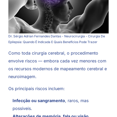
Dr. Sérgio Adrian Fernandes Dantas - Neurocirurgia - Cirurgia De
Epilepsia: Quando É Indicada E Quais Benefícios Pode Trazer
Como toda cirurgia cerebral, o procedimento
envolve riscos — embora cada vez menores com
os recursos modernos de mapeamento cerebral e
neuroimagem.
Os principais riscos incluem:
Infecção ou sangramento
, raros, mas
possíveis.
Alterações de memória, fala ou visão
,