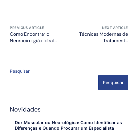
PREVIOUS ARTICLE
NEXT ARTICLE
Como Encontrar o
Técnicas Modernas de
Neurocirurgião Ideal:
Tratamento
Orientações Essenciais
Neurocirúrgico para Dor
para Pacientes
Lombar Crônica: O que a
Ciência Usa Hoje
Pesquisar
Pesquisar
Novidades
Dor Muscular ou Neurológica: Como Identificar as
Diferenças e Quando Procurar um Especialista