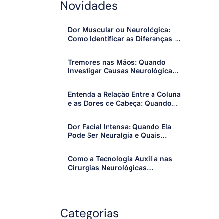
Novidades
Dor Muscular ou Neurológica:
Como Identificar as Diferenças e
Quando Procurar um
Especialista
Tremores nas Mãos: Quando
Investigar Causas Neurológicas
e Procurar um Especialista
Entenda a Relação Entre a Coluna
e as Dores de Cabeça: Quando
os Sintomas Merecem Atenção
Dor Facial Intensa: Quando Ela
Pode Ser Neuralgia e Quais
Sinais Merecem Atenção
Como a Tecnologia Auxilia nas
Cirurgias Neurológicas
Modernas: Avanços que Tornam
os Procedimentos Mais Precisos
e Seguros
Categorias