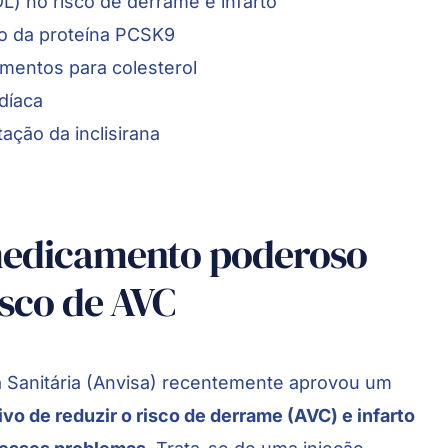
DL) no risco de derrame e infarto
io da proteína PCSK9
mentos para colesterol
díaca
ação da inclisirana
medicamento poderoso
isco de AVC
ia Sanitária (Anvisa) recentemente aprovou um
ivo de reduzir o risco de derrame (AVC) e infarto