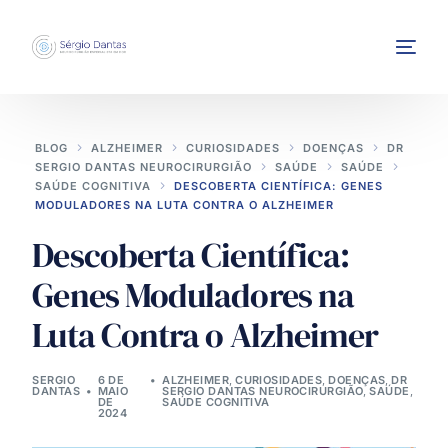
BLOG
ALZHEIMER
CURIOSIDADES
DOENÇAS
DR
SERGIO DANTAS NEUROCIRURGIÃO
SAÚDE
SAÚDE
SAÚDE COGNITIVA
DESCOBERTA CIENTÍFICA: GENES
MODULADORES NA LUTA CONTRA O ALZHEIMER
Descoberta Científica:
INTERVENÇÕES
Genes Moduladores na
Luta Contra o Alzheimer
SERGIO
6 DE
ALZHEIMER
,
CURIOSIDADES
,
DOENÇAS
,
DR
DANTAS
MAIO
SERGIO DANTAS NEUROCIRURGIÃO
,
SAÚDE
,
DE
SAÚDE COGNITIVA
2024