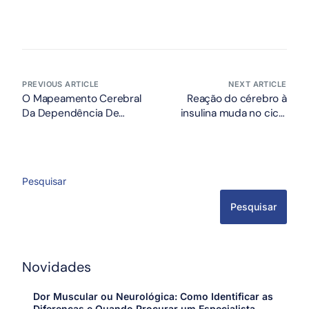
PREVIOUS ARTICLE
NEXT ARTICLE
O Mapeamento Cerebral
Reação do cérebro à
Da Dependência De
insulina muda no ciclo
Cocaína: Uma Nova
menstrual, explicando
Esperança No
maior vontade por doces
Tratamento
Pesquisar
Pesquisar
Novidades
Dor Muscular ou Neurológica: Como Identificar as
Diferenças e Quando Procurar um Especialista