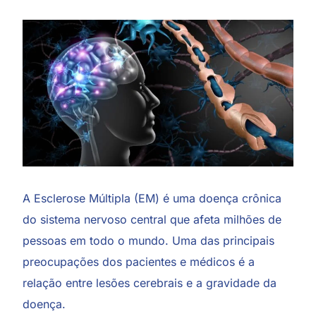
A
Esclerose Múltipla
(EM) é uma doença crônica
do sistema nervoso central que afeta milhões de
pessoas em todo o mundo. Uma das principais
preocupações dos pacientes e médicos é a
relação entre lesões cerebrais e a gravidade da
doença.